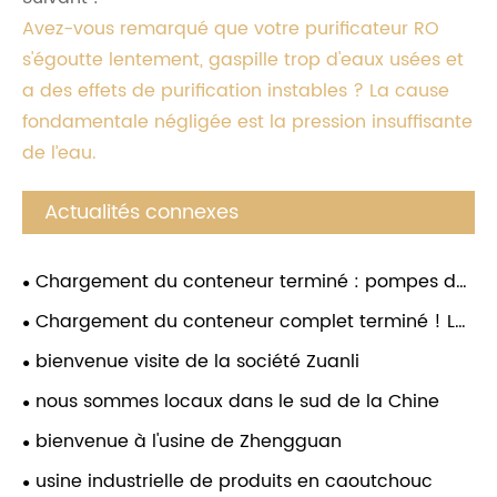
Avez-vous remarqué que votre purificateur RO
s'égoutte lentement, gaspille trop d'eaux usées et
a des effets de purification instables ? La cause
fondamentale négligée est la pression insuffisante
de l’eau.
Actualités connexes
Chargement du conteneur terminé : pompes de
surpression RO haute performance prêtes pour
Chargement du conteneur complet terminé ! Les
une expédition mondiale
pompes de surpression d'eau Zuanli RO sont
bienvenue visite de la société Zuanli
prêtes pour une expédition mondiale
nous sommes locaux dans le sud de la Chine
bienvenue à l'usine de Zhengguan
usine industrielle de produits en caoutchouc