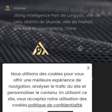

Adresse
Jilong Intelligence Part de Longyan, ville de
Leliu, district de Shunde, ville de Foshan,
province du Guangdong, Chine.
X
Copyright © 2024 Zhengguan (Foshan
Nous utilisons des cookies pour vous
Shunde) Import And Export Trade Co., Ltd
offrir une meilleure expérience de
Tous droits réservés.
navigation, analyser le trafic du site et
personnaliser le contenu. En utilisant ce
Links
|
Sitemap
|
RSS
|
XML
|
politique de
site, vous acceptez notre utilisation des
confidentialité
cookies.
politique de confidentialité