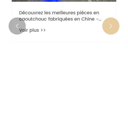
Découvrez les meilleures pièces en
caoutchouc fabriquées en Chine -
rencontrez le principal fabricant de


Voir plus >>
Shunde!