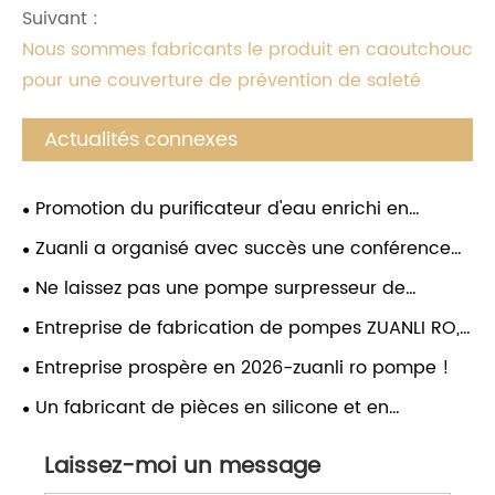
Suivant :
Nous sommes fabricants le produit en caoutchouc
pour une couverture de prévention de saleté
Actualités connexes
Promotion du purificateur d'eau enrichi en
hydrogène
Zuanli a organisé avec succès une conférence
sur le lancement de nouveaux produits et
Ne laissez pas une pompe surpresseur de
l'investissement à Guizhou
mauvaise qualité ruiner votre purificateur d'eau !
Entreprise de fabrication de pompes ZUANLI RO,
Choisissez la pompe booster d'osmose inverse
festival des employés, félicitations.
Entreprise prospère en 2026-zuanli ro pompe !
Zuanli et donnez à votre purificateur d'eau un «
cœur fort ». Désormais, profitez d’une eau pure
Un fabricant de pièces en silicone et en
sans soucis et buvez en toute sérénité !
caoutchouc lance le Nouvel An lunaire avec une
Laissez-moi un message
campagne d'expansion du marché mondial