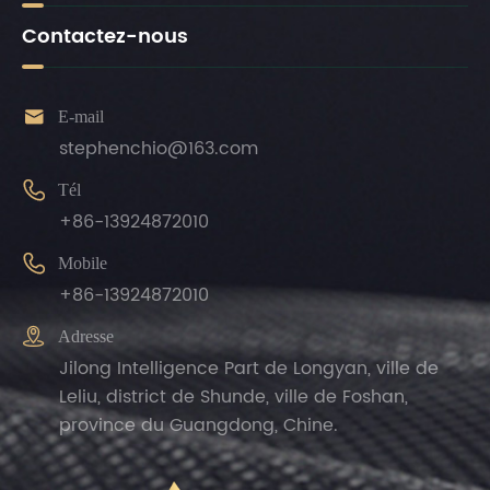
Contactez-nous

E-mail
stephenchio@163.com

Tél
+86-13924872010

Mobile
+86-13924872010

Adresse
Jilong Intelligence Part de Longyan, ville de
Leliu, district de Shunde, ville de Foshan,
province du Guangdong, Chine.