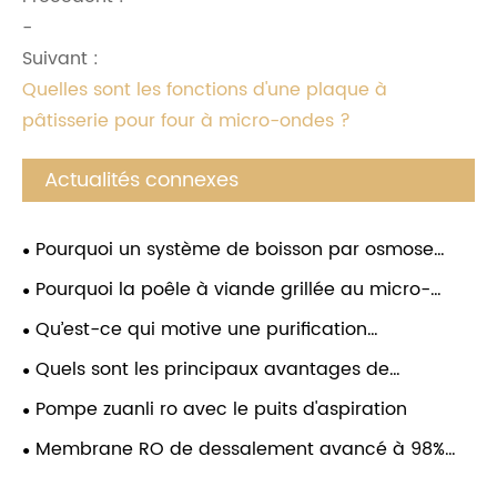
-
Suivant :
Quelles sont les fonctions d'une plaque à
pâtisserie pour four à micro-ondes ?
Actualités connexes
Pourquoi un système de boisson par osmose
inverse est-il le choix intelligent pour une eau
Pourquoi la poêle à viande grillée au micro-
propre et savoureuse ?
ondes est-elle essentielle pour une cuisine maison
Qu’est-ce qui motive une purification
rapide et saine ?
supérieure ? Découvrez nos pompes haute
Quels sont les principaux avantages de
performance. Pompe ZUANLI RO.
l'utilisation d'une poêle à viande pour grill micro-
Pompe zuanli ro avec le puits d'aspiration
ondes
Membrane RO de dessalement avancé à 98%
pour le traitement à l'eau élevée (2000-3000