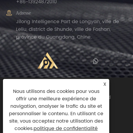
+86-13924872010

Adresse
Jilong Intelligence Part de Longyan, ville de
Leliu, district de Shunde, ville de Foshan,
province du Guangdong, Chine.
X
Copyright © 2024 Zhengguan (Foshan
Nous utilisons des cookies pour vous
Shunde) Import And Export Trade Co., Ltd
offrir une meilleure expérience de
Tous droits réservés.
navigation, analyser le trafic du site et
personnaliser le contenu. En utilisant ce
Links
|
Sitemap
|
RSS
|
XML
|
politique de
site, vous acceptez notre utilisation des
confidentialité
cookies.
politique de confidentialité