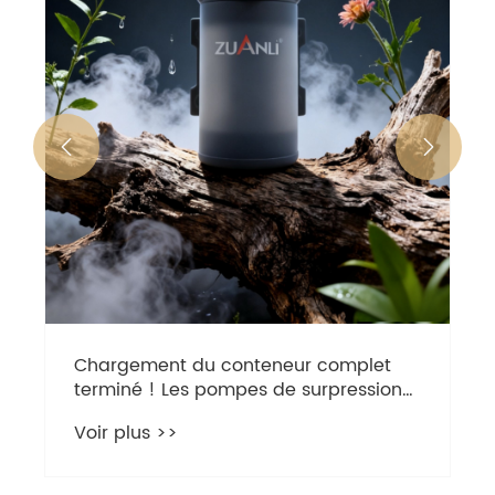


Chargement du conteneur complet
terminé ! Les pompes de surpression
d'eau Zuanli RO sont prêtes pour une
Voir plus >>
expédition mondiale