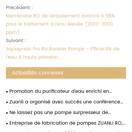
Précédent :
Membrane RO de dessalement avancé à 98%
pour le traitement à l'eau élevée (2000-3000
ppm)
Suivant :
Aquapress Pro Ro Booster Pompe - Efficacité de
l'eau à haute pression
Actualités connexes
Promotion du purificateur d'eau enrichi en
hydrogène
Zuanli a organisé avec succès une conférence
sur le lancement de nouveaux produits et
Ne laissez pas une pompe surpresseur de
l'investissement à Guizhou
mauvaise qualité ruiner votre purificateur d'eau !
Entreprise de fabrication de pompes ZUANLI RO,
Choisissez la pompe booster d'osmose inverse
festival des employés, félicitations.