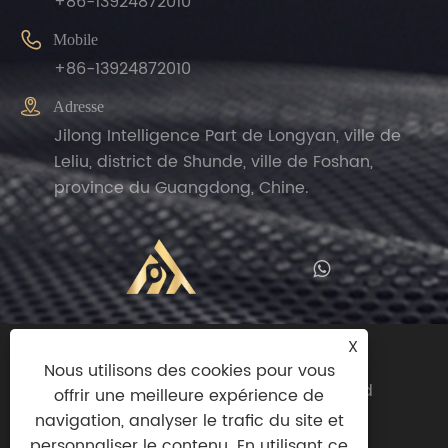
+86-13924872010

Mobile
+86-13924872010

Adresse
Jilong Intelligence Part de Longyan, ville de
Leliu, district de Shunde, ville de Foshan,
province du Guangdong, Chine.
X
Copyright © 2024 Zhengguan (Foshan
Nous utilisons des cookies pour vous
Shunde) Import And Export Trade Co., Ltd
offrir une meilleure expérience de
Tous droits réservés.
navigation, analyser le trafic du site et
personnaliser le contenu. En utilisant ce